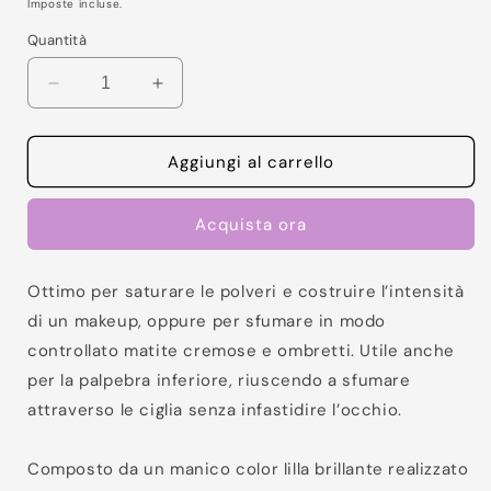
di
Imposte incluse.
listino
Quantità
Diminuisci
Aumenta
quantità
quantità
per
per
Your
Your
Aggiungi al carrello
Desire
Desire
-
-
Acquista ora
M2
M2
-
-
Point
Point
Ottimo per saturare le polveri e costruire l’intensità
smudge
smudge
di un makeup, oppure per sfumare in modo
controllato matite cremose e ombretti. Utile anche
per la palpebra inferiore, riuscendo a sfumare
attraverso le ciglia senza infastidire l’occhio.
Composto da un manico color lilla brillante realizzato