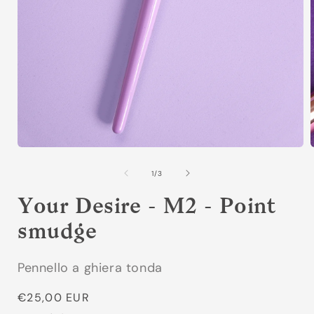
Apri
A
contenuti
c
multimediali
m
su
1
/
3
1
in
i
Your Desire - M2 - Point
finestra
f
modale
smudge
Pennello a ghiera tonda
Prezzo
€25,00 EUR