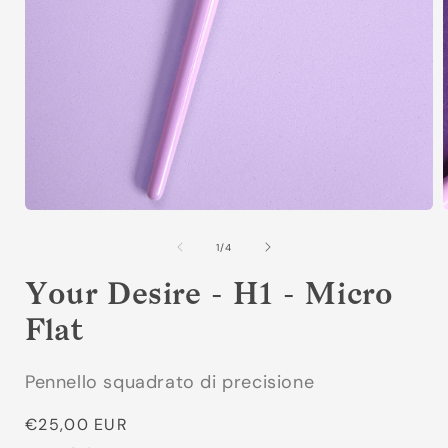
Apri
A
contenuti
c
multimediali
m
su
1
/
4
1
in
i
Your Desire - H1 - Micro
finestra
f
modale
Flat
Pennello squadrato di precisione
Prezzo
€25,00 EUR