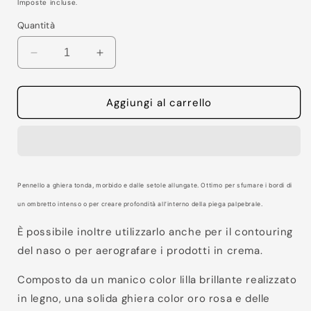
di
Imposte incluse.
listino
Quantità
Diminuisci
Aumenta
quantità
quantità
per
per
Your
Your
Aggiungi al carrello
Desire
Desire
-
-
H1
H1
-
-
Micro
Micro
Pennello a ghiera tonda, morbido e dalle setole allungate. Ottimo per sfumare i bordi di
Flat
Flat
un ombretto intenso o per creare profondità all’interno della piega palpebrale.
È possibile inoltre utilizzarlo anche per il contouring
del naso o per aerografare i prodotti in crema.
Composto da un manico color lilla brillante realizzato
in legno, una solida ghiera color oro rosa e delle